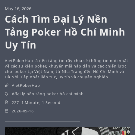
May 16, 2026
Cách Tìm Đại Lý Nền
Tảng Poker Hồ Chí Minh
Uy Tín
VietPokerHub là nền tảng tin cậy chia sẻ thông tin mới nhất
về các sự kiện poker, khuyến mãi hấp dẫn và các chiến lược
chơi poker tại Việt Nam, từ Nha Trang đến Hồ Chí Minh và
Hà Nội. Cập nhật liên tục, uy tín và chuyên nghiệp.
VietPokerHub
đại lý nền tảng poker hồ chí minh
227 1 Minute, 1 Second
2026-05-16