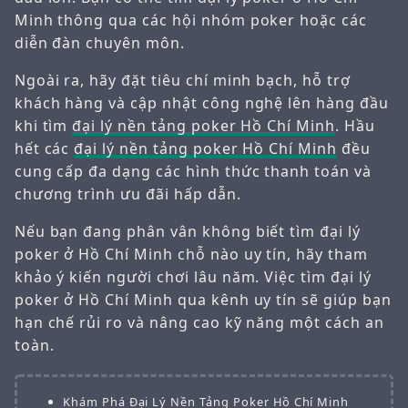
Minh thông qua các hội nhóm poker hoặc các
diễn đàn chuyên môn.
Ngoài ra, hãy đặt tiêu chí minh bạch, hỗ trợ
khách hàng và cập nhật công nghệ lên hàng đầu
khi tìm
đại lý nền tảng poker Hồ Chí Minh
. Hầu
hết các
đại lý nền tảng poker Hồ Chí Minh
đều
cung cấp đa dạng các hình thức thanh toán và
chương trình ưu đãi hấp dẫn.
Nếu bạn đang phân vân không biết tìm đại lý
poker ở Hồ Chí Minh chỗ nào uy tín, hãy tham
khảo ý kiến người chơi lâu năm. Việc tìm đại lý
poker ở Hồ Chí Minh qua kênh uy tín sẽ giúp bạn
hạn chế rủi ro và nâng cao kỹ năng một cách an
toàn.
Khám Phá Đại Lý Nền Tảng Poker Hồ Chí Minh