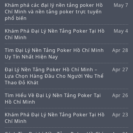
Khám phá các đại lý nền tảng poker Hồ
May 7
Chí Minh và nền tảng poker trực tuyến
phổ biến
Khám Phá Đại Lý Nền Tảng Poker Tại Hồ
May 4
Chí Minh
Tìm Đại Lý Nền Tảng Poker Hồ Chí Minh
Apr 28
Uy Tín Nhất Hiện Nay
Đại Lý Nền Tảng Poker Hồ Chí Minh –
Apr 27
Lựa Chọn Hàng Đầu Cho Người Yêu Thể
Thao Đỏ Khát
Tìm Hiểu Về Đại Lý Nền Tảng Poker Tại
Apr 26
Hồ Chí Minh
Khám Phá Đại Lý Nền Tảng Poker Tại Hồ
Apr 23
Chí Minh