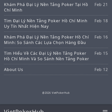
Khám Phá Đại Lý Nền Tảng Poker Tại Hồ
Feb 21
Chí Minh
Tìm Đại Lý Nền Tảng Poker Hồ Chí Minh
Feb 18
Uy Tín Nhất Hiện Nay
Khám Phá Đại Lý Nền Tảng Poker Hồ Chí
Feb 16
Minh: So Sánh Các Lựa Chọn Hàng Đầu
Tìm Hiểu Về Các Đại Lý Nền Tảng Poker
Feb 15
Hồ Chí Minh Và So Sánh Nền Tảng Poker
About Us
Feb 12
@2026 VietPokerHub
VietPokerHub