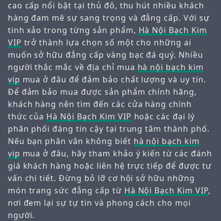
cao cấp nổi bật tại thủ đô, thu hút nhiều khách
hàng đam mê sự sang trọng và đẳng cấp. Với sự
tinh xảo trong từng sản phẩm,
Hà Nội Bạch Kim
VIP
trở thành lựa chọn số một cho những ai
muốn sở hữu đẳng cấp vàng bạc đá quý. Nhiều
người thắc mắc về địa chỉ mua
hà nội bạch kim
vip
mua ở đâu để đảm bảo chất lượng và uy tín.
Để đảm bảo mua được sản phẩm chính hãng,
khách hàng nên tìm đến các cửa hàng chính
thức của
Hà Nội Bạch Kim VIP
hoặc các đại lý
phân phối đáng tin cậy tại trung tâm thành phố.
Nếu bạn phân vân không biết
hà nội bạch kim
vip
mua ở đâu, hãy tham khảo ý kiến từ các đánh
giá khách hàng hoặc liên hệ trực tiếp để được tư
vấn chi tiết. Đừng bỏ lỡ cơ hội sở hữu những
món trang sức đẳng cấp từ
Hà Nội Bạch Kim VIP
,
nơi đem lại sự tự tin và phong cách cho mọi
người.