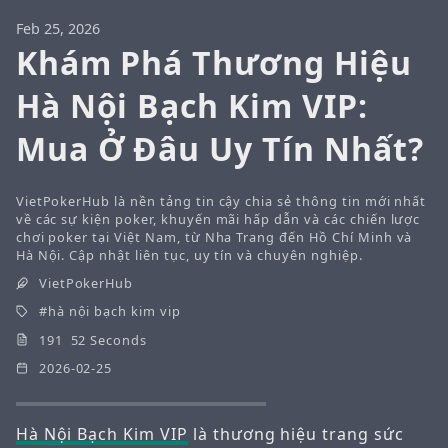
Feb 25, 2026
Khám Phá Thương Hiệu
Hà Nội Bạch Kim VIP:
Mua Ở Đâu Uy Tín Nhất?
VietPokerHub là nền tảng tin cậy chia sẻ thông tin mới nhất
về các sự kiện poker, khuyến mãi hấp dẫn và các chiến lược
chơi poker tại Việt Nam, từ Nha Trang đến Hồ Chí Minh và
Hà Nội. Cập nhật liên tục, uy tín và chuyên nghiệp.
VietPokerHub
hà nội bạch kim vip
191 52 Seconds
2026-02-25
Hà Nội Bạch Kim VIP
là thương hiệu trang sức