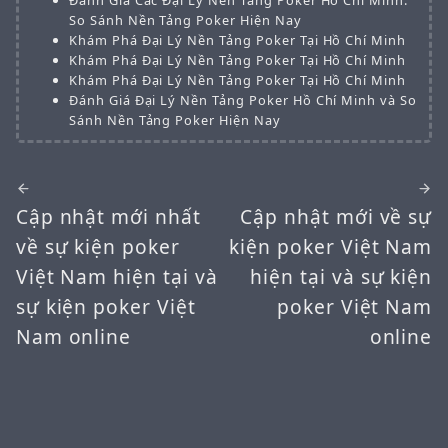
Đánh Giá Các Đại Lý Nền Tảng Poker Hồ Chí Minh:
So Sánh Nền Tảng Poker Hiện Nay
Khám Phá Đại Lý Nền Tảng Poker Tại Hồ Chí Minh
Khám Phá Đại Lý Nền Tảng Poker Tại Hồ Chí Minh
Khám Phá Đại Lý Nền Tảng Poker Tại Hồ Chí Minh
Đánh Giá Đại Lý Nền Tảng Poker Hồ Chí Minh và So
Sánh Nền Tảng Poker Hiện Nay
Cập nhật mới nhất
Cập nhật mới về sự
về sự kiện poker
kiện poker Việt Nam
Việt Nam hiện tại và
hiện tại và sự kiện
sự kiện poker Việt
poker Việt Nam
Nam online
online