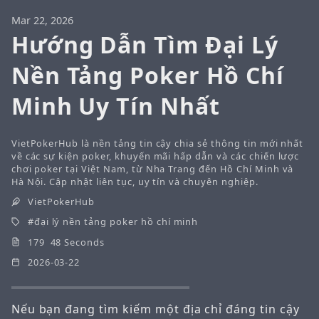
Mar 22, 2026
Hướng Dẫn Tìm Đại Lý
Nền Tảng Poker Hồ Chí
Minh Uy Tín Nhất
VietPokerHub là nền tảng tin cậy chia sẻ thông tin mới nhất
về các sự kiện poker, khuyến mãi hấp dẫn và các chiến lược
chơi poker tại Việt Nam, từ Nha Trang đến Hồ Chí Minh và
Hà Nội. Cập nhật liên tục, uy tín và chuyên nghiệp.
VietPokerHub
đại lý nền tảng poker hồ chí minh
179 48 Seconds
2026-03-22
Nếu bạn đang tìm kiếm một địa chỉ đáng tin cậy