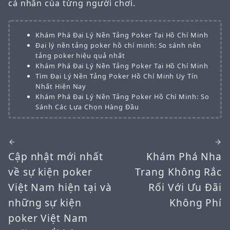
cá nhân của từng người chơi.
Khám Phá Đại Lý Nền Tảng Poker Tại Hồ Chí Minh
Đại lý nền tảng poker hồ chí minh: So sánh nền
tảng poker hiệu quả nhất
Khám Phá Đại Lý Nền Tảng Poker Tại Hồ Chí Minh
Tìm Đại Lý Nền Tảng Poker Hồ Chí Minh Uy Tín
Nhất Hiện Nay
Khám Phá Đại Lý Nền Tảng Poker Hồ Chí Minh: So
Sánh Các Lựa Chọn Hàng Đầu
Cập nhật mới nhất
Khám Phá Nha
về sự kiện poker
Trang Không Rắc
Việt Nam hiện tại và
Rối Với Ưu Đãi
những sự kiện
Không Phí
poker Việt Nam