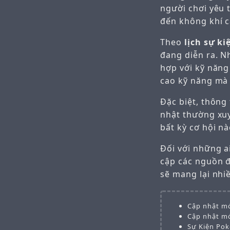
người chơi yêu 
đến không khí c
Theo
lịch sự k
đang diễn ra. N
hợp với kỹ năng
cao kỹ năng mà 
Đặc biệt, thông 
nhật thường xuy
bất kỳ cơ hội nà
Đối với những a
cập các nguồn đ
sẽ mang lại nhi
Cập nhật mớ
Cập nhật mớ
Sự Kiện Pok