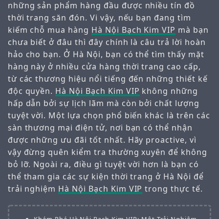
những sản phẩm hàng đầu được nhiều tín đồ
thời trang săn đón. Vi vậy, nếu bạn đang tìm
kiếm chỗ mua hàng
Hà Nội Bạch Kim VIP
mà bạn
chưa biết ở đâu thì đây chính là câu trả lời hoàn
hảo cho bạn. Ở Hà Nội, bạn có thể tìm thấy mặt
hàng này ở nhiều cửa hàng thời trang cao cấp,
từ các thương hiệu nổi tiếng đến những thiết kế
độc quyền.
Hà Nội Bạch Kim VIP
không những
hấp dẫn bởi sự lịch lãm mà còn bởi chất lượng
tuyệt vời. Một lựa chọn phổ biến khác là trên các
sàn thương mại điện tử, nơi bạn có thể nhận
được những ưu đãi tốt nhất. Hãy proactive, vì
vậy đừng quên kiểm tra thường xuyên để không
bỏ lỡ. Ngoài ra, điều gì tuyệt vời hơn là bạn có
thể tham gia các sự kiện thời trang ở Hà Nội để
trải nghiệm
Hà Nội Bạch Kim VIP
trong thực tế.